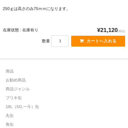
250ｇは高さのみ75ｍｍになります。
¥21,120
在庫状態 : 在庫有り
(税込)
数量
商品
お勧め商品
商品ジャンル
ブリキ缶
18L（5G,一斗）缶
丸缶
角缶