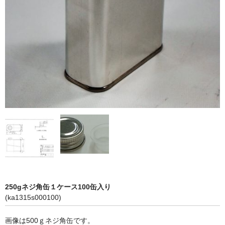
250gネジ角缶１ケース100缶入り
(ka1315s000100)
画像は500ｇネジ角缶です。