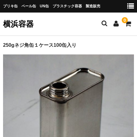
ブリキ缶 ペール缶 UN缶 プラスチック容器 製造販売
0
横浜容器
ホーム
250gネジ角缶１ケース100缶入り
お問合せ
カート
プライバシーポリシー
メンバー